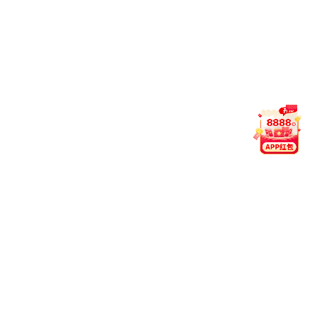
审视的重要性，为日后的发展奠定基础。
面对激烈竞争环境下持续变化的联盟格局，每个决策
都可能影响到今后的成绩。因此，希望通过此次调
整，可以帮助篮网提升整体实力，实现他们争取总冠
军梦想的重要一步。同时，这也是给予年轻人展示自
身价值机会的重要契机，有助于塑造更加辉煌明天！
上一篇：
尤文图斯官方宣布签约曼城19岁前…
下一篇：
西马坎失误送点多萨里冷静点射扳