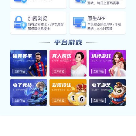
泰瑞斯·马丁在进入NBA后展现了一定程度的天赋，但
他在实际比赛中的发挥却未能达到预期。在最近一个
赛季中，他场均得分不足10分，这使得他在球队中的
地位日益尴尬。尽管有过闪光时刻，但整体来看，他
缺乏稳定性，这让教练组对他的使用产生了疑虑。
与此同时，在防守端，马丁也未能展现出足够的威
胁。他面对对手攻击时往往显得无能为力，让球队难
以依赖他来完成关键防守。这种情况使得他的上场时
间逐渐减少，从而加速了管理层对其去留问题的思
考。
总之，在个人能力和团队需求之间存在明显的不匹
配，使得裁掉马丁成为一个合理选择。对于他的职业
生涯来说，这可能是一次新的转折点，有助于他寻找