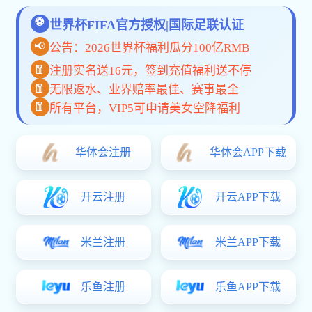
手机App
网页版
篮网计划裁掉前锋泰瑞斯马丁为交
易腾出空间与机会
2026-05-27 00:20
75 次阅读
首页
/
体育动态
在NBA的交易市场上，各支球队为了提升阵容实力，