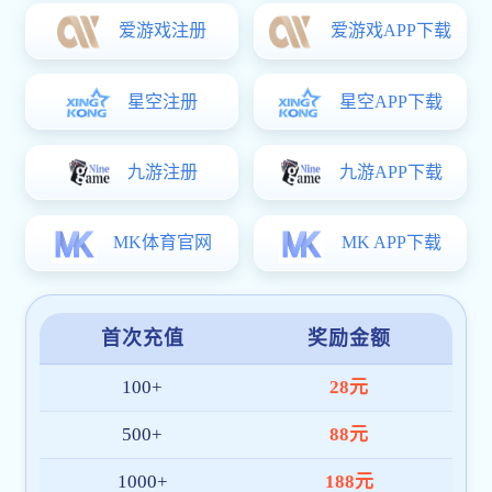
常常会进行一系列的操作。最近，布鲁克林篮网队计
划裁掉前锋泰瑞斯·马丁，以腾出更多的薪资空间和交
易机会。这一举措不仅反映了球队对当前阵容的重新
评估，也为未来可能的引援创造了条件。本文将从四
个方面详细探讨篮网裁掉泰瑞斯·马丁的原因及其潜在
影响，包括球队现状分析、马丁个人表现评估、交易
市场动向以及未来发展战略。通过这些分析，我们可
以更全面地理解这一决策背后的考虑。
1、球队现状分析
布鲁克林篮网队在过去几个赛季中不断进行人员调
整，旨在打造一支更具竞争力的阵容。然而，由于伤
病和状态起伏等因素，球队近期表现未如预期，尤其
是在季后赛中的表现令人失望。因此，在这样的大背